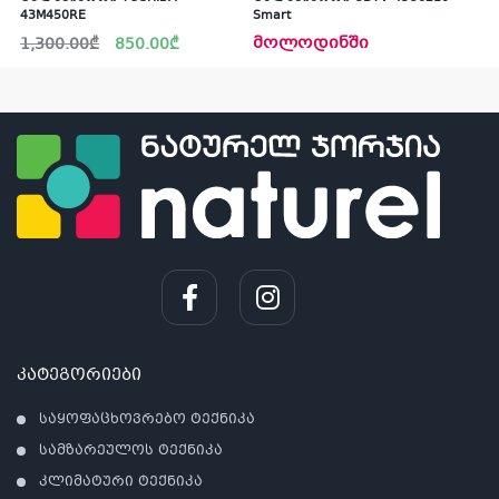
43M450RE
Smart
Original
Current
მოლოდინში
1,300.00
₾
850.00
₾
price
price
was:
is:
1,300.00₾.
850.00₾.
კ
პრო
არ
კატეგორიები
საყოფაცხოვრებო ტექნიკა
სამზარეულოს ტექნიკა
კლიმატური ტექნიკა