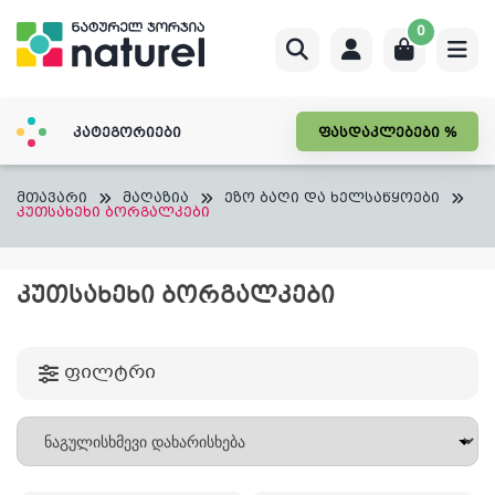
Skip
0
to
content
კატეგორიები
ფასდაკლებები %
მთავარი
მაღაზია
ეზო ბაღი და ხელსაწყოები
კუთსახეხი ბორგალკები
ᲙᲣᲗᲡᲐᲮᲔᲮᲘ ᲑᲝᲠᲒᲐᲚᲙᲔᲑᲘ
ფილტრი