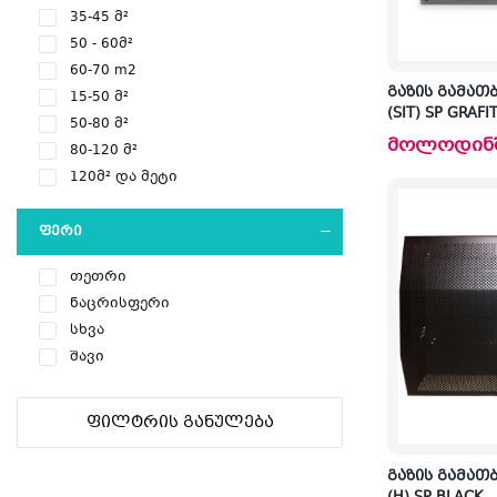
35-45 მ²
50 - 60მ²
60-70 m2
გაზის გამათ
15-50 მ²
(SIT) SP GRAFI
50-80 მ²
მოლოდინ
80-120 მ²
120მ² და მეტი
ᲤᲔᲠᲘ
თეთრი
ნაცრისფერი
სხვა
შავი
ᲤᲘᲚᲢᲠᲘᲡ ᲒᲐᲜᲣᲚᲔᲑᲐ
გაზის გამათ