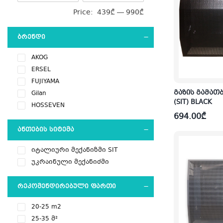
Price:
439₾
—
990₾
ᲑᲠᲔᲜᲓᲘ
AKOG
ERSEL
FUJIYAMA
გაზის გამათ
Gilan
(SIT) BLACK
HOSSEVEN
694.00
₾
ᲐᲜᲗᲔᲑᲘᲡ ᲡᲘᲢᲔᲛᲐ
იტალიური მექანიზმი SIT
უკრაინული მექანიძმი
ᲠᲔᲙᲝᲛᲔᲜᲓᲘᲠᲔᲑᲣᲚᲘ ᲤᲐᲠᲗᲘ
20-25 m2
25-35 მ²