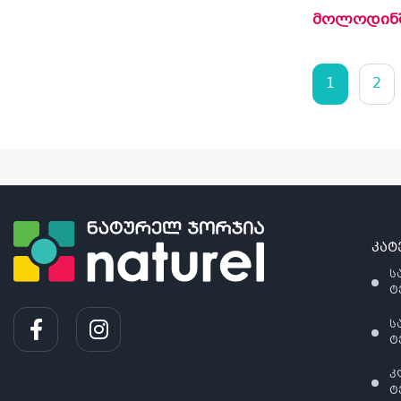
მოლოდინ
1
2
კატ
ს
ტ
ს
ტ
კ
ტ