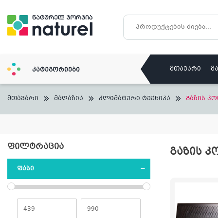
Skip
to
content
მთავარი
მ
კატეგორიები
მთავარი
მაღაზია
კლიმატური ტექნიკა
გაზის კ
ᲤᲘᲚᲢᲠᲐᲪᲘᲐ
ᲒᲐᲖᲘᲡ Კ
ᲤᲐᲡᲘ