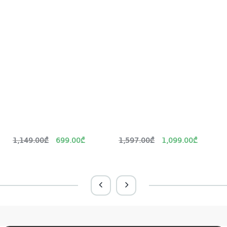
Original
Current
Original
Current
1,149.00
₾
699.00
₾
1,597.00
₾
1,099.00
₾
price
price
price
price
was:
is:
was:
is:
i
1,149.00₾.
699.00₾.
1,597.00₾.
1,099.00₾.