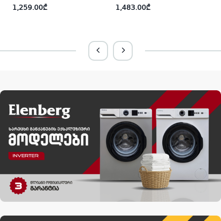
1,259.00
₾
1,483.00
₾
i