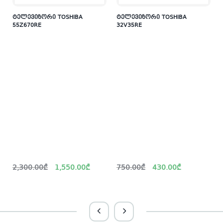
ტელევიზორი TOSHIBA
ტელევიზორი TOSHIBA
55Z670RE
32V35RE
Original
Current
Original
Current
2,300.00
₾
1,550.00
₾
750.00
₾
430.00
₾
price
price
price
price
was:
is:
was:
is:
i
2,300.00₾.
1,550.00₾.
750.00₾.
430.00₾.