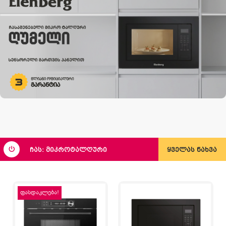
ჩას: მიკროტალღური
ყველას ნახვა
ფასდაკლება!