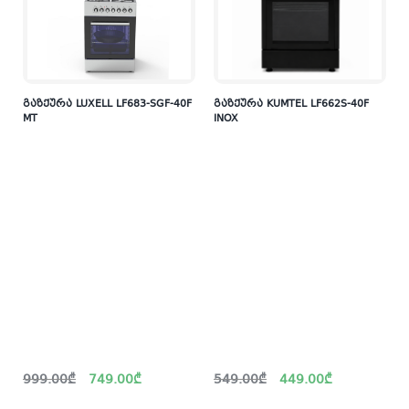
გაზქურა LUXELL LF683-SGF-40F
გაზქურა KUMTEL LF662S-40F
MT
INOX
Original
Current
Original
Current
999.00
₾
749.00
₾
549.00
₾
449.00
₾
price
price
price
price
was:
is:
was:
is: