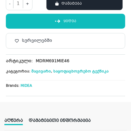
-
+
ᲓᲐᲛᲐᲢᲔᲑᲐ
ᲧᲘᲓᲕᲐ
სურვილებში
არტიკული:
MDRM691MIE46
კატეგორია:
მაცივარი
,
საყოფაცხოვრებო ტექნიკა
Brands:
MIDEA
ᲐᲦᲬᲔᲠᲐ
ᲓᲐᲛᲐᲢᲔᲑᲘᲗᲘ ᲘᲜᲤᲝᲠᲛᲐᲪᲘᲐ