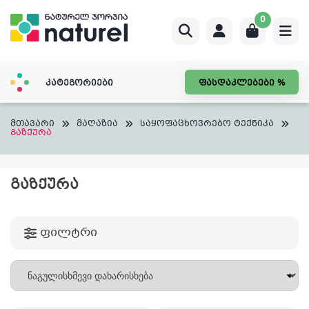
Skip
0
to
content
კატეგორიები
ფასდაკლებები %
მთავარი
მაღაზია
საყოფაცხოვრებო ტექნიკა
გაზქურა
ᲒᲐᲖᲥᲣᲠᲐ
ფილტრი