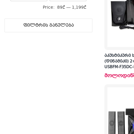
Price:
89₾
—
1,199₾
ᲤᲘᲚᲢᲠᲘᲡ ᲒᲐᲜᲣᲚᲔᲑᲐ
აკუსტიკური 
(დინამიკი) 2
USBFM-F35DC-
მოლოდინ