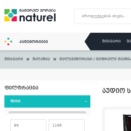
Skip
to
content
მთავარი
მ
კატეგორიები
მთავარი
მაღაზია
ტელევიზორები / ციფრული ტექნი
ᲤᲘᲚᲢᲠᲐᲪᲘᲐ
ᲐᲣᲓᲘᲝ Ს
ᲤᲐᲡᲘ