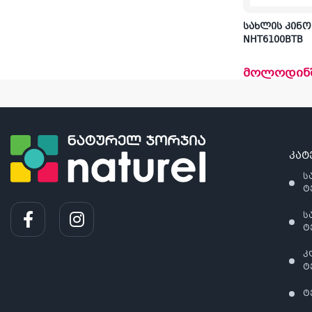
სახლის კინო
NHT6100BTB
მოლოდინ
კატ
ს
ტ
ს
ტ
კ
ტ
ტ