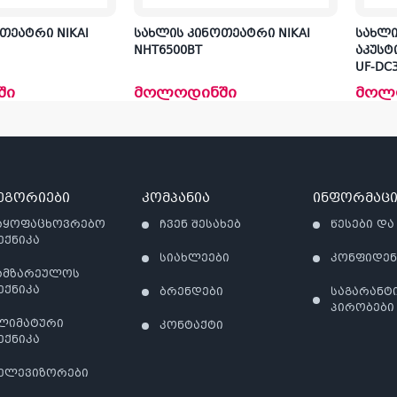
თეატრი NIKAI
სახლის კინოთეატრი NIKAI
სახლი
NHT6500BT
აკუსტ
UF-DC3
ში
მოლოდინში
მოლ
ეგორიები
კომპანია
ინფორმაცი
აყოფაცხოვრებო
ჩვენ შესახებ
წესები და
ექნიკა
სიახლეები
კონფიდე
ამზარეულოს
ექნიკა
ბრენდები
საგარანტ
პირობები
ლიმატური
კონტაქტი
ექნიკა
ელევიზორები