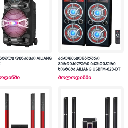
პრ
ა
ული დინამიკი AILIANG
პროფესიონალური
K
ვერტიკალური აკუსტიკური
სისტემა AILIANG USBFM-623-DT
ოდინში
მოლოდინში