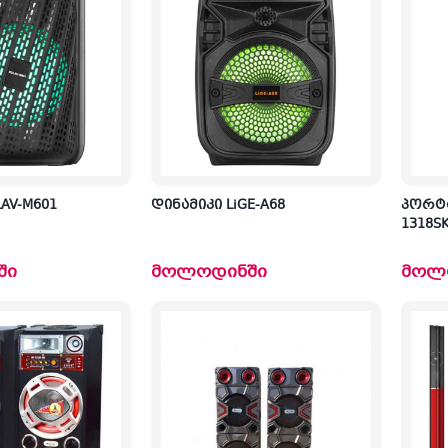
AV-M601
დინამიკი LiGE-A68
პორტატ
1318S
ში
მოლოდინში
მოლ