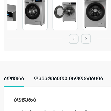
ᲐᲦᲬᲔᲠᲐ
ᲓᲐᲛᲐᲢᲔᲑᲘᲗᲘ ᲘᲜᲤᲝᲠᲛᲐᲪᲘᲐ
აღწერა