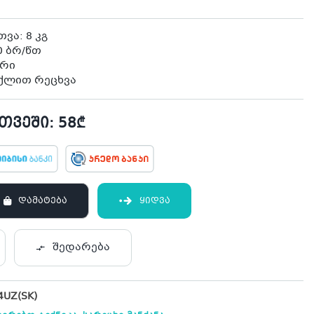
ვა: 8 კგ
0 ბრ/წთ
ერი
ქლით რეცხვა
ვეში: 58₾
ᲓᲐᲛᲐᲢᲔᲑᲐ
ᲧᲘᲓᲕᲐ
შედარება
UZ(SK)