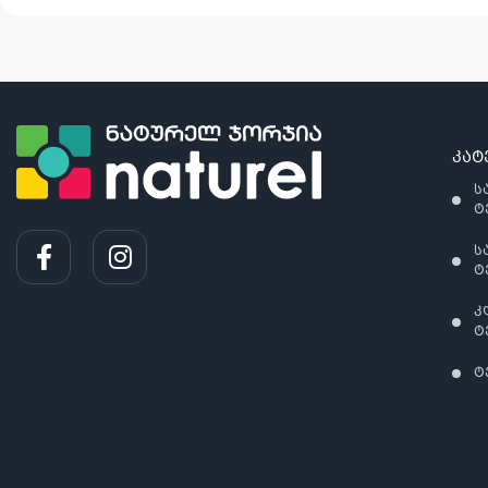
კატ
ს
ტ
ს
ტ
კ
ტ
ტ