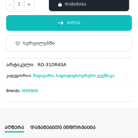
-
+
ᲓᲐᲛᲐᲢᲔᲑᲐ
ᲧᲘᲓᲕᲐ
სურვილებში
არტიკული:
RD-31DR4SA
კატეგორია:
მაცივარი
,
საყოფაცხოვრებო ტექნიკა
Brands:
HISENSE
ᲐᲦᲬᲔᲠᲐ
ᲓᲐᲛᲐᲢᲔᲑᲘᲗᲘ ᲘᲜᲤᲝᲠᲛᲐᲪᲘᲐ