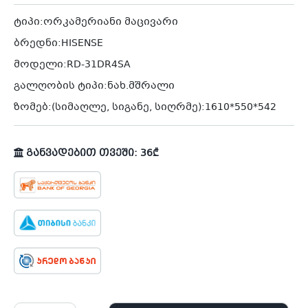
was:
is:
1,049.00₾.
649.00₾.
ტიპი:ორკამერიანი მაცივარი
ბრედნი:HISENSE
მოდელი:RD-31DR4SA
გალღობის ტიპი:ნახ.მშრალი
ზომებ:(სიმაღლე, სიგანე, სიღრმე):1610*550*542
განვადებით თვეში: 36₾