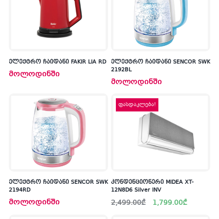
ელექტრო ჩაიდანი FAKIR LIA RD
ელექტრო ჩაიდანი SENCOR SWK
2192BL
მოლოდინში
მოლოდინში
ფასდაკლება!
კ
ელექტრო ჩაიდანი SENCOR SWK
კონდენციონერი MIDEA XT-
2194RD
12N8D6 Silver INV
პრო
Original
Current
მოლოდინში
2,499.00
₾
1,799.00
₾
არ
price
price
was:
is: