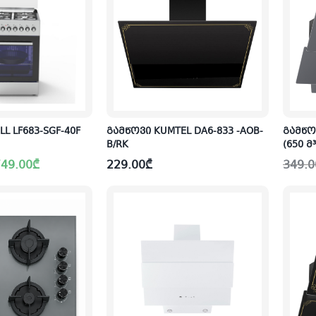
L LF683-SGF-40F
გამწოვი KUMTEL DA6-833 -AOB-
გამწო
B/RK
(650 მ
Origin
Curre
49.00
₾
229.00
₾
349.0
price
price
was:
is:
349.0
249.0