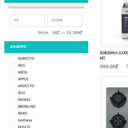
Price:
34₾
—
10,399₾
ᲑᲠᲔᲜᲓᲘ
გაზქურა LUXEL
MT
ADRESTO
Original
Current
AEG
999.00
₾
7
price
price
AKOG
was:
is:
999.00₾.
749.00₾.
APPLE
ARDESTO
AUX
AVINAS
BBONLINE
BEKO
bestway
BOSCH