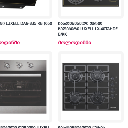
ი LUXELL DA6-835 RB (650
ჩასაშენებელი ქურის
ზედაპირი LUXELL LX-40TAHDF
B/RK
ოდინში
მოლოდინში
კ
პრ
ა