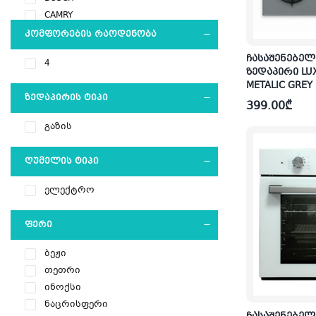
CAMRY
CAR&HOME
ᲙᲝᲛᲤᲝᲠᲔᲑᲘᲡ ᲠᲐᲝᲓᲔᲜᲝᲑᲐ
CHIGO
ჩასაშენებელ
4
COLORVIEW
ზედაპირი LUX
DAEWOO
METALIC GREY
ᲖᲔᲓᲐᲞᲘᲠᲘᲡ ᲢᲘᲞᲘ
DESSINI
399.00
₾
DIXI
გაზის
ELECTROLUX
ERSEL
ᲦᲣᲛᲔᲚᲘᲡ ᲢᲘᲞᲘ
EVERFIT
FAKIR
ელექტრო
FRANKO
FUJIYAMA
ᲤᲔᲠᲘ
GALANZ
Gilan
ბეჟი
GRUNHELM
თეთრი
HAEGER
ინოქსი
HISENSE
ნაცრისფერი