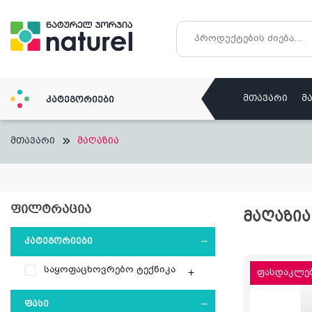
Skip
to
content
მთავარი
მ
კატეგორიები
მთავარი
მაღაზია
ᲤᲘᲚᲢᲠᲐᲪᲘᲐ
ᲛᲐᲦᲐᲖᲘᲐ
ᲙᲐᲢᲔᲒᲝᲠᲘᲔᲑᲘ
საყოფაცხოვრებო ტექნიკა
ფასდაკლებ
ᲤᲐᲡᲘ