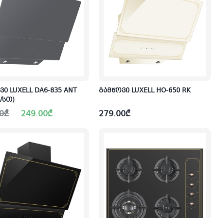
ვი LUXELL DA6-835 ANT
გამწოვი LUXELL HO-650 RK
³/სთ)
al
nt
0
₾
249.00
₾
279.00
₾
0₾.
0₾.