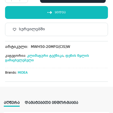
ᲧᲘᲓᲕᲐ
სურვილებში
არტიკული:
MWH50-20MFG(CIS)W
კატეგორია:
კლიმატური ტექნიკა
,
დენის წყლის
გამაცხელებელი
Brands:
MIDEA
ᲐᲦᲬᲔᲠᲐ
ᲓᲐᲛᲐᲢᲔᲑᲘᲗᲘ ᲘᲜᲤᲝᲠᲛᲐᲪᲘᲐ