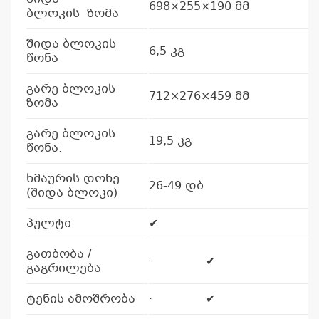
698×255×190 მმ
ბლოკის ზომა
შიდა ბლოკის
6,5 კგ
წონა
კ
გარე ბლოკის
712×276×459 მმ
ზომა
პრო
არ
გარე ბლოკის
19,5 კგ
წონა:
ხმაურის დონე
26-49 დბ
(შიდა ბლოკი)
პულტი
✔
გათბობა /
· ✔
გაგრილება
ტენის ამოშრობა
· ✔