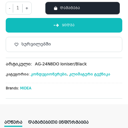
-
+
ᲓᲐᲛᲐᲢᲔᲑᲐ
ᲧᲘᲓᲕᲐ
სურვილებში
არტიკული:
AG-24N8DO Ioniser/Black
კატეგორია:
კონდეციონერები
,
კლიმატური ტექნიკა
Brands:
MIDEA
ᲐᲦᲬᲔᲠᲐ
ᲓᲐᲛᲐᲢᲔᲑᲘᲗᲘ ᲘᲜᲤᲝᲠᲛᲐᲪᲘᲐ