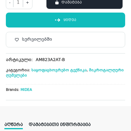
-
+
ᲓᲐᲛᲐᲢᲔᲑᲐ
ᲧᲘᲓᲕᲐ
სურვილებში
არტიკული:
AM823A2AT-B
კატეგორია:
საყოფაცხოვრებო ტექნიკა
,
მიკროტალღური
ღუმელები
Brands:
MIDEA
ᲐᲦᲬᲔᲠᲐ
ᲓᲐᲛᲐᲢᲔᲑᲘᲗᲘ ᲘᲜᲤᲝᲠᲛᲐᲪᲘᲐ