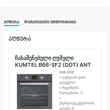
ᲐᲦᲬᲔᲠᲐ
ᲓᲐᲛᲐᲢᲔᲑᲘᲗᲘ ᲘᲜᲤᲝᲠᲛᲐᲪᲘᲐ
აღწერა