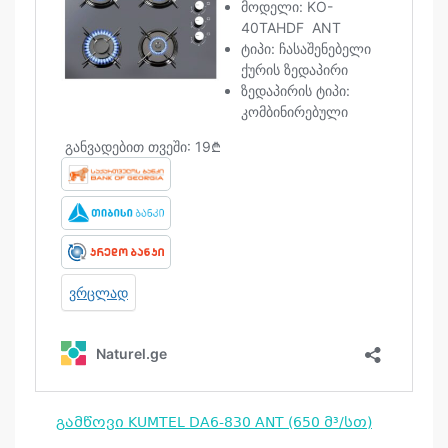
არ
გამწოვი KUMTEL DA6-830 ANT (650 მ³/სთ)