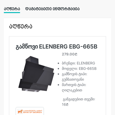
ᲐᲦᲬᲔᲠᲐ
ᲓᲐᲛᲐᲢᲔᲑᲘᲗᲘ ᲘᲜᲤᲝᲠᲛᲐᲪᲘᲐ
აღწერა