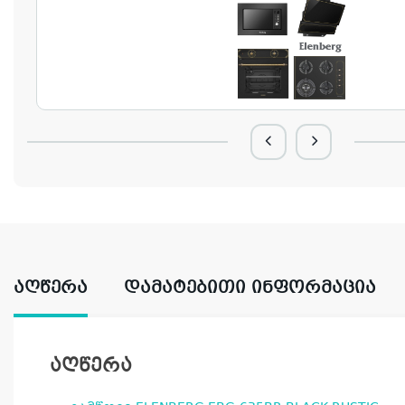
ᲐᲦᲬᲔᲠᲐ
ᲓᲐᲛᲐᲢᲔᲑᲘᲗᲘ ᲘᲜᲤᲝᲠᲛᲐᲪᲘᲐ
აღწერა