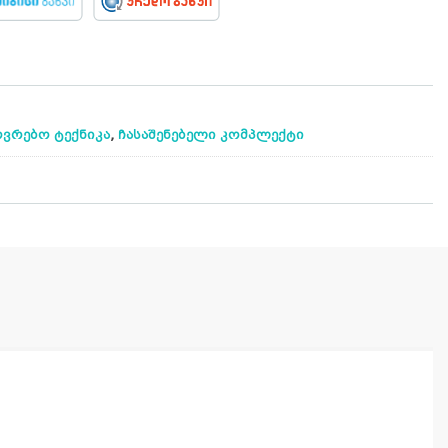
,
ვრებო ტექნიკა
ჩასაშენებელი კომპლექტი
კ
პრ
ა