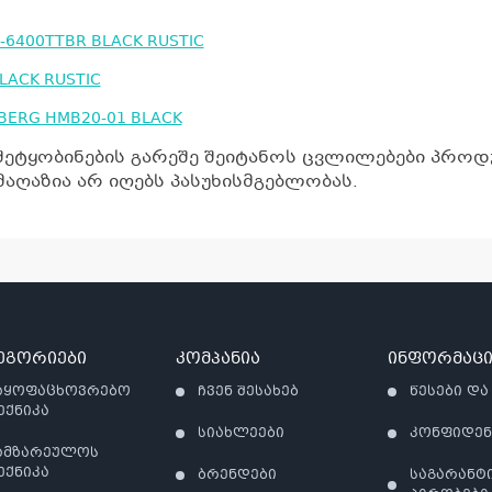
6400TTBR BLACK RUSTIC
LACK RUSTIC
ERG HMB20-01 BLACK
შეტყობინების გარეშე შეიტანოს ცვლილებები პროდუ
აღაზია არ იღებს პასუხისმგებლობას.
ეგორიები
კომპანია
ინფორმაცი
აყოფაცხოვრებო
ჩვენ შესახებ
წესები და
ექნიკა
სიახლეები
კონფიდე
ამზარეულოს
ექნიკა
ბრენდები
საგარანტ