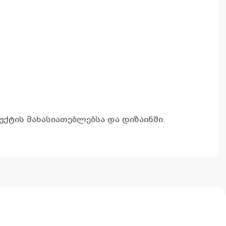
კ
პრ
ა
ქტის მახასიათებლებსა და დიზაინში.