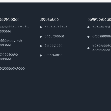
ეგორიები
კომპანია
ინფორმაცი
აყოფაცხოვრებო
ჩვენ შესახებ
წესები და
ექნიკა
სიახლეები
კონფიდე
ამზარეულოს
ექნიკა
ბრენდები
საგარანტ
პირობები
ლიმატური
კონტაქტი
ექნიკა
ელევიზორები