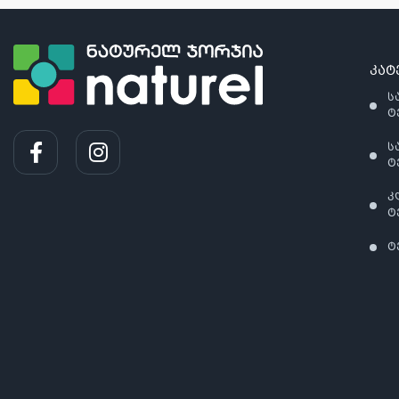
კატ
ს
ტ
ს
ტ
კ
ტ
ტ