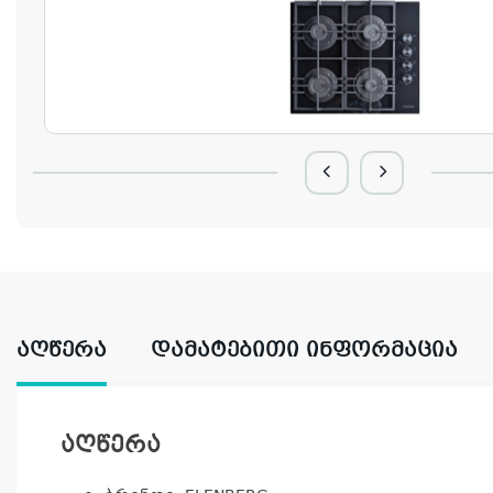
ᲐᲦᲬᲔᲠᲐ
ᲓᲐᲛᲐᲢᲔᲑᲘᲗᲘ ᲘᲜᲤᲝᲠᲛᲐᲪᲘᲐ
აღწერა