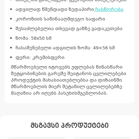
კ
პანელის განლაგება: გვერდით სახელურები
პრო
დროი
ადვილად წმენდადი ზედაპირი
ჩასწორება
არ
და
კოროზიის საწინააღმდეგო საფარი
თარი
შესაძლებელია თხევად გაზზე გადაკეთება
ჩასწო
ზომა: 58х50 სმ
ჩასაშენებელი ადგილის ზომა: 49×56 სმ
ფერი: კრემისფერი
მწარმოებელი იტოვებს უფლებას წინასწარი
შეტყობინების გარეშე შეიტანოს ცვლილებები
პროდუქტის მახასიათებლებსა და დიზაინში.
მწარმოებლის მიერ შეტანილ ცვლილებებზე
მაღაზია არ იღებს პასუხისმგებლობას.
მსგავსი პროდუქტები