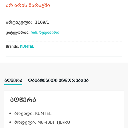
არ არის მარაგში
არტიკული:
1109/1
კატეგორია:
ჩას: ზედაპირი
Brands:
KUMTEL
ᲐᲦᲬᲔᲠᲐ
ᲓᲐᲛᲐᲢᲔᲑᲘᲗᲘ ᲘᲜᲤᲝᲠᲛᲐᲪᲘᲐ
აღწერა
ბრენდი: KUMTEL
მოდელი: M6-40BF TJB/RU