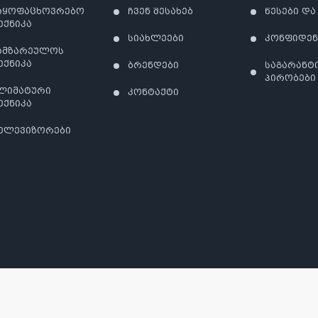
აყოფაცხოვრებო
ჩვენ შესახებ
წესები და
ექნიკა
სიახლეები
კონფიდე
ამზარეულოს
ექნიკა
ბრენდები
საგარანტ
პირობები
ლიმატური
კონტაქტი
ექნიკა
ელევიზორები