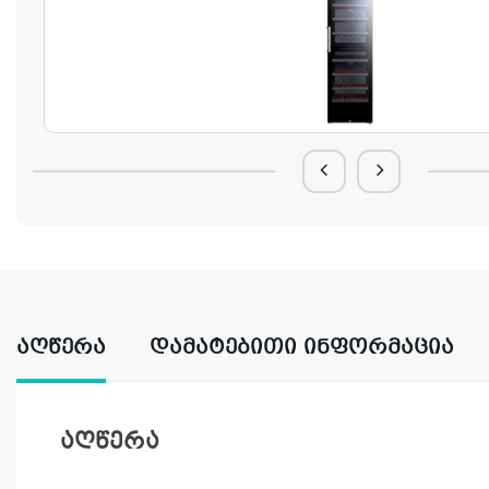
ᲐᲦᲬᲔᲠᲐ
ᲓᲐᲛᲐᲢᲔᲑᲘᲗᲘ ᲘᲜᲤᲝᲠᲛᲐᲪᲘᲐ
აღწერა