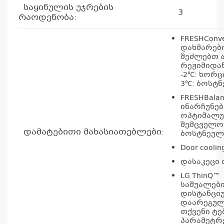
კ
საყინულის უჯრების
3
პრო
რაოდენობა:
არ
FRESHConve
დახმარებ
შეძლებთ 
რეჟიმიდა
-2℃: ხორცი
3℃: ბოსტ
FRESHBalan
ინარჩუნებ
ოპტიმალ
შემცველო
დამატებითი მახასიათებლები:
ბოსტნეულ
Door coolin
დასაკეცი
LG ThinQ™
საშუალებ
დისტანცი
დაარეგუ
თქვენი ტ
პარამეტრ