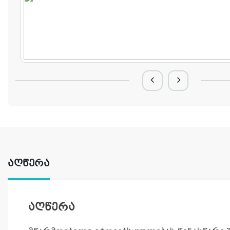
ᲐᲦᲬᲔᲠᲐ
აღწერა