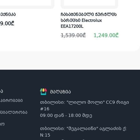
ექნიკა
ჩასაშენებელი ჭურჭლის
კონდი
სარეცხი Electrolux
კალონ
9.00
₾
EEA17200L
2,800
Original
Current
1,539.00
₾
1,249.00
₾
price
price
was:
is:
1,539.00₾.
1,249.00₾.
ა
მაღაზია
 პირობები
თბილისი: "ლილო მოლი" CC9 რიგი
#16
ნციალურობა
09:00 დან - 18:00 მდე
იო
თბილისი: "მეგალაინი" აგლაძის ქ:
N:15