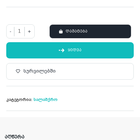
-
+
ᲓᲐᲛᲐᲢᲔᲑᲐ
ᲧᲘᲓᲕᲐ
სურვილებში
კატეგორია:
სალაშქრო
ᲐᲦᲬᲔᲠᲐ