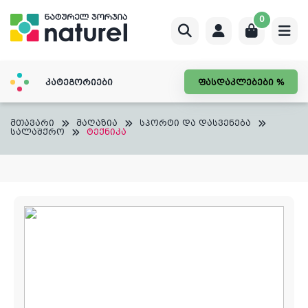
Skip
0
to
content
კატეგორიები
ფასდაკლებები %
მთავარი
მაღაზია
სპორტი და დასვენება
სალაშქრო
ტექნიკა