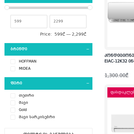
Price:
599₾
—
2,299₾
ᲑᲠᲔᲜᲓᲘ
კონდიციონე
EIAC-12K32 
HOFFMAN
MIDEA
Original
Current
1,300.00
₾
price
price
ᲤᲔᲠᲘ
was:
is:
1,300.00₾.
949.00₾.
ფასდაკლებ
თეთრი
შავი
Gold
შავი სარკისებრი