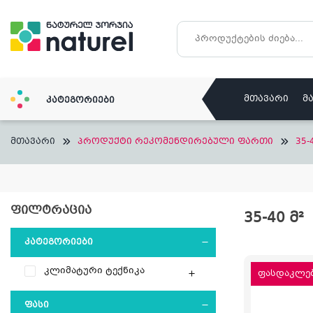
Skip
to
content
მთავარი
მ
კატეგორიები
მთავარი
პროდუქტი რეკომენდირებული ფართი
35-
ᲤᲘᲚᲢᲠᲐᲪᲘᲐ
35-40 Მ²
ᲙᲐᲢᲔᲒᲝᲠᲘᲔᲑᲘ
კლიმატური ტექნიკა
ფასდაკლებ
ᲤᲐᲡᲘ