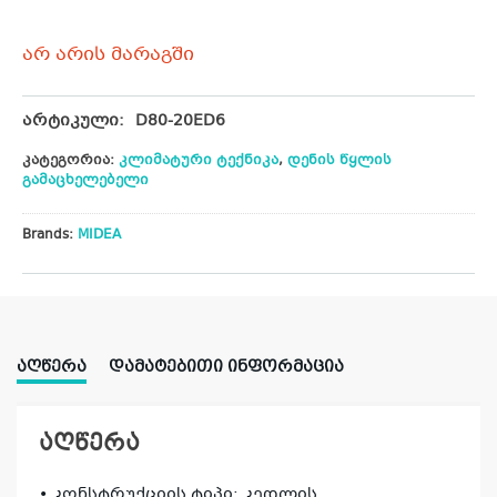
არ არის მარაგში
არტიკული:
D80-20ED6
კატეგორია:
კლიმატური ტექნიკა
,
დენის წყლის
გამაცხელებელი
Brands:
MIDEA
ᲐᲦᲬᲔᲠᲐ
ᲓᲐᲛᲐᲢᲔᲑᲘᲗᲘ ᲘᲜᲤᲝᲠᲛᲐᲪᲘᲐ
აღწერა
• კონსტრუქციის ტიპი: კედლის