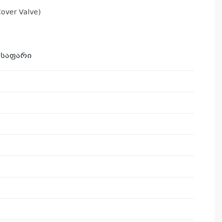
ver Valve)
საფარი
კ
პრ
ა