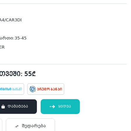
4/CAR3DI
რთი:35-45
ER
ვეში: 55₾
ᲓᲐᲛᲐᲢᲔᲑᲐ
ᲧᲘᲓᲕᲐ
შედარება