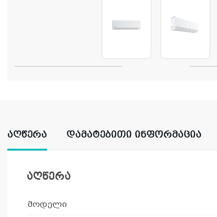
ᲐᲦᲬᲔᲠᲐ
ᲓᲐᲛᲐᲢᲔᲑᲘᲗᲘ ᲘᲜᲤᲝᲠᲛᲐᲪᲘᲐ
აღწერა
მოდელი