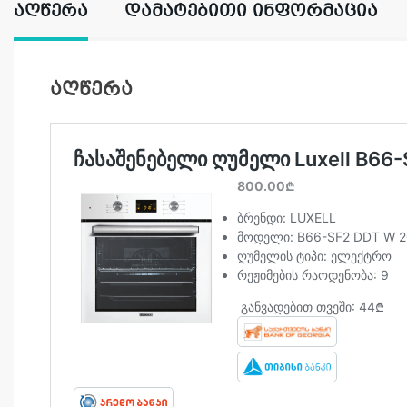
ᲐᲦᲬᲔᲠᲐ
ᲓᲐᲛᲐᲢᲔᲑᲘᲗᲘ ᲘᲜᲤᲝᲠᲛᲐᲪᲘᲐ
აღწერა