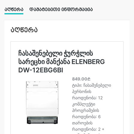
ᲐᲦᲬᲔᲠᲐ
ᲓᲐᲛᲐᲢᲔᲑᲘᲗᲘ ᲘᲜᲤᲝᲠᲛᲐᲪᲘᲐ
აღწერა