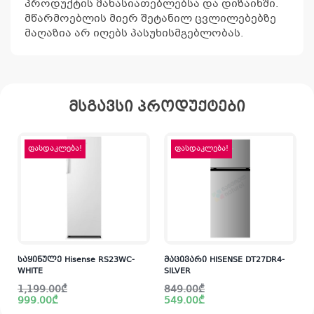
პროდუქტის მახასიათებლებსა და დიზაინში.
მწარმოებლის მიერ შეტანილ ცვლილებებზე
მაღაზია არ იღებს პასუხისმგებლობას.
მსგავსი პროდუქტები
ფასდაკლება!
ფასდაკლება!
საყინულე Hisense RS23WC-
მაცივარი HISENSE DT27DR4-
WHITE
SILVER
Original
Current
Original
Current
1,199.00
₾
849.00
₾
price
price
price
price
999.00
₾
549.00
₾
was:
is:
was:
is:
i