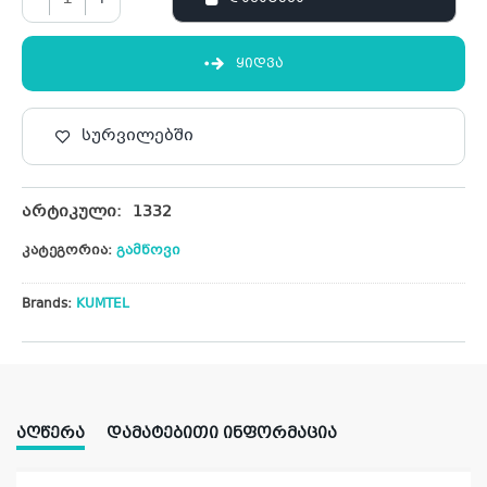
ᲧᲘᲓᲕᲐ
სურვილებში
არტიკული:
1332
კატეგორია:
გამწოვი
Brands:
KUMTEL
ᲐᲦᲬᲔᲠᲐ
ᲓᲐᲛᲐᲢᲔᲑᲘᲗᲘ ᲘᲜᲤᲝᲠᲛᲐᲪᲘᲐ