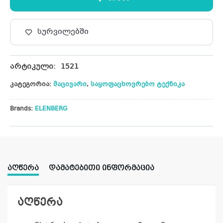
სურვილებში
არტიკული:
1521
კატეგორია:
მაცივარი
,
საყოფაცხოვრებო ტექნიკა
Brands:
ELENBERG
ᲐᲦᲬᲔᲠᲐ
ᲓᲐᲛᲐᲢᲔᲑᲘᲗᲘ ᲘᲜᲤᲝᲠᲛᲐᲪᲘᲐ
აღწერა