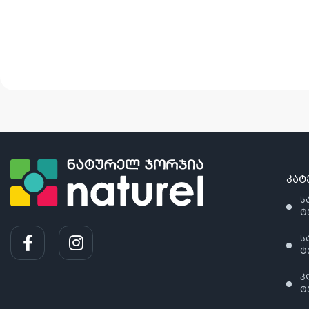
კატ
ს
ტ
ს
ტ
კ
ტ