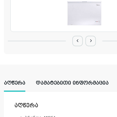
ᲐᲦᲬᲔᲠᲐ
ᲓᲐᲛᲐᲢᲔᲑᲘᲗᲘ ᲘᲜᲤᲝᲠᲛᲐᲪᲘᲐ
აღწერა