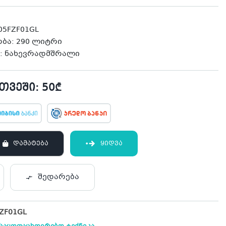
5FZF01GL
ბა: 290 ლიტრი
ა: ნახევრადმშრალი
ვეში: 50₾
ᲓᲐᲛᲐᲢᲔᲑᲐ
ᲧᲘᲓᲕᲐ
შედარება
ZF01GL