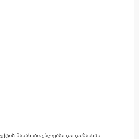
კ
პრ
ა
ქტის მახასიათებლებსა და დიზაინში.