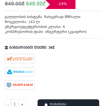
Original
Current
849.00
₾
649.00
₾
-24%
price
price
was:
is:
849.00₾.
649.00₾.
გალღობის სისტემა: ნახევრად მშრალი
მოცულობა: 143 ლ
ენერგოეფექტურობის კლასი: A
კომპრესორის ტიპი: ინვერტერი (კვადრო)
განვადებით თვეში: 36₾
-
+
ᲓᲐᲛᲐᲢᲔᲑᲐ