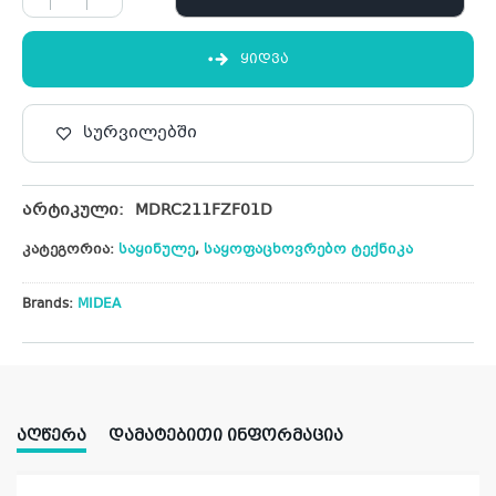
ᲧᲘᲓᲕᲐ
სურვილებში
არტიკული:
MDRC211FZF01D
კატეგორია:
საყინულე
,
საყოფაცხოვრებო ტექნიკა
Brands:
MIDEA
ᲐᲦᲬᲔᲠᲐ
ᲓᲐᲛᲐᲢᲔᲑᲘᲗᲘ ᲘᲜᲤᲝᲠᲛᲐᲪᲘᲐ