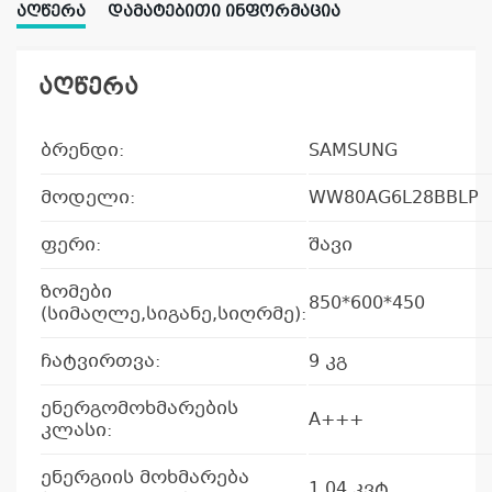
ᲐᲦᲬᲔᲠᲐ
ᲓᲐᲛᲐᲢᲔᲑᲘᲗᲘ ᲘᲜᲤᲝᲠᲛᲐᲪᲘᲐ
აღწერა
ბრენდი:
SAMSUNG
მოდელი:
WW80AG6L28BBLP
ფერი:
შავი
ზომები
850*600*450
(სიმაღლე,სიგანე,სიღრმე):
ჩატვირთვა:
9 კგ
ენერგომოხმარების
A+++
კლასი:
ენერგიის მოხმარება
1,04 კვტ