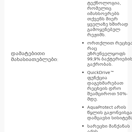
ტექნოლოგია,
რომელიც
იმახსოვრებს
თქვენს მიერ
ყველაზე ხშირად
გამოყენებულ
რეჟიმს.
ორთქლით რეცხვა
რაც
დამატებითი
უზრუნველყოფს
მახასიათებლები:
99,9% ბაქტერიები
გაქრობას.
QuickDrive™
ფუნქცია
კ
დაგეხმარებათ
რეცხვის დრო
პრო
შეამციროთ 50%-
არ
მდე.
AquaProtect არის
წყლის გაჟონვისგა
დამცავსი სისიტემა
სარეცხი მანქანას
აქვს