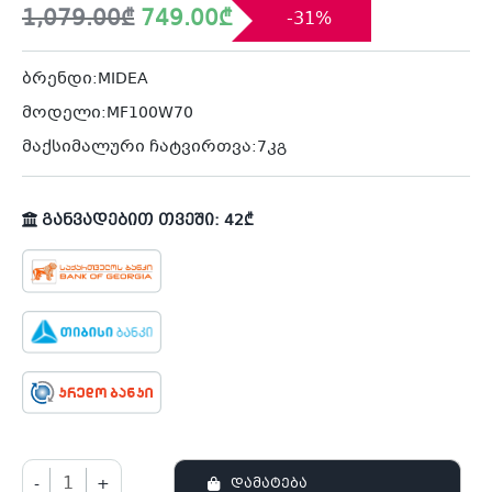
Original
Current
1,079.00
₾
749.00
₾
-31%
price
price
was:
is:
1,079.00₾.
749.00₾.
ბრენდი:MIDEA
მოდელი:MF100W70
მაქსიმალური ჩატვირთვა:7კგ
განვადებით თვეში: 42₾
-
+
ᲓᲐᲛᲐᲢᲔᲑᲐ