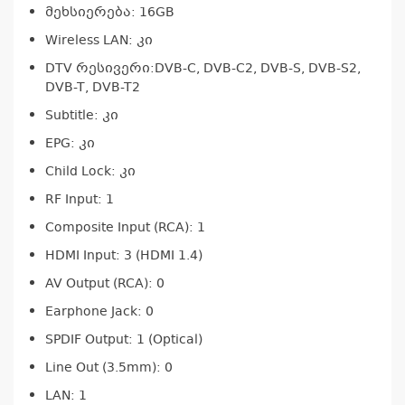
მეხსიერება: 16GB
Wireless LAN: კი
DTV რესივერი:DVB-C, DVB-C2, DVB-S, DVB-S2,
DVB-T, DVB-T2
Subtitle: კი
EPG: კი
Child Lock: კი
კ
RF Input: 1
პრო
Composite Input (RCA): 1
არ
HDMI Input: 3 (HDMI 1.4)
AV Output (RCA): 0
Earphone Jack: 0
SPDIF Output: 1 (Optical)
Line Out (3.5mm): 0
LAN: 1