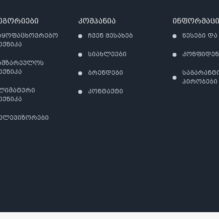
ეგორიები
კომპანია
ინფორმაცი
აყოფაცხოვრებო
ჩვენ შესახებ
წესები და
ექნიკა
სიახლეები
კონფიდე
ამზარეულოს
ექნიკა
ბრენდები
საგარანტ
პირობები
ლიმატური
კონტაქტი
ექნიკა
ელევიზორები