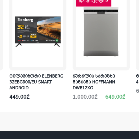
ფასდაკლება!
ტელევიზორი ELENBERG
ჭურჭლის სარეცხი
ტ
32EBG900/EU SMART
მანქანა HOFFMANN
4
ANDROID
DW812XG
O
C
6
p
p
Original
Current
449.00
₾
1,000.00
₾
649.00
₾
w
i
price
price
6
5
was:
is:
1,000.00₾.
649.00₾.