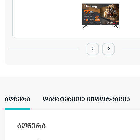
ᲐᲦᲬᲔᲠᲐ
ᲓᲐᲛᲐᲢᲔᲑᲘᲗᲘ ᲘᲜᲤᲝᲠᲛᲐᲪᲘᲐ
აღწერა