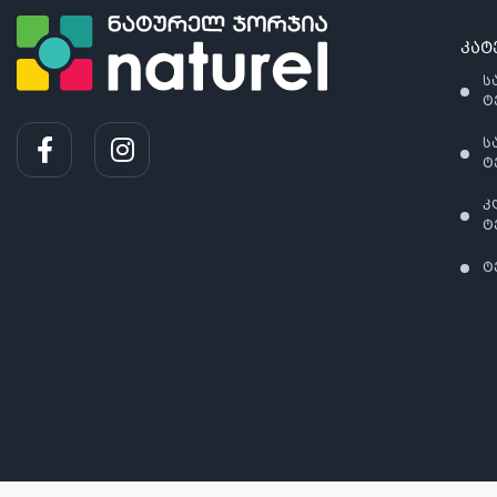
კატ
ს
ტ
ს
ტ
კ
ტ
ტ